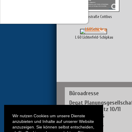
Lobedanstraße Cottbus
L 60 Lichterfeld-Schipkau
Büroadresse
Degat Planungsgesellscha
Neustädterplatz 10/11
03046 Cottbus
Wir nutzen Cookies um unsere Dienste
anzubieten und Inhalte auf unserer Website
Tel.: (0355) 71 52 25
anzuzeigen. Sie können selbst entscheiden,
Fax: (0355) 71 52 29