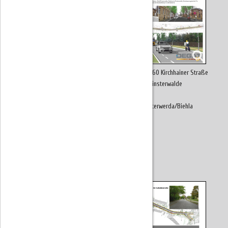
Ausbau der L 60 Kirchhainer Straße
in Finsterwalde
KVP Elsterwerda/Biehla