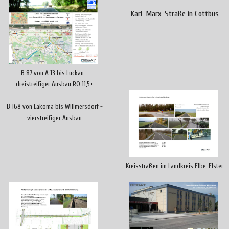
Karl-Marx-Straße in Cottbus
B 87 von A 13 bis Luckau -
dreistreifiger Ausbau RQ 11,5+
B 168 von Lakoma bis Willmersdorf -
vierstreifiger Ausbau
Kreisstraßen im Landkreis Elbe-Elster